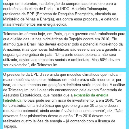
equipe em setembro, na definição do compromisso brasileiro para a
conferência do clima de Paris – a INDC. Maurício Tolmasquim,
presidente da EPE (Empresa de Pesquisa Energética, vinculada ao
Ministério de Minas e Energia), era contra essa proposta , e defendia
mais investimentos em energia eólica.
Tolmasquim afirmou hoje, em Paris, que o governo está trabalhando para
que o leilão das usinas hidrelétricas do Tapajós ocorra em 2016. Ele
afirmou que o Brasil não deverá explorar todo o potencial hidrelétrico da
Amazônia, mas que novas hidrelétricas são essenciais para garantir a
segurança energética do país. “Uma parte desse potencial não será
utilizado, devido aos impactos sociais e ambientais. Mas 50% devem
ser explorados”, diz Tolmasquim.
O presidente da EPE disse ainda que modelos climáticos que indicam
maior incidência de crises hídricas em médio prazo são incertos e, por
isso, os investimentos em geração hidrelétrica serão mantidos. A análise
de Tolmasquim inclui o estudo encomendado pela extinta Secretaria de
Assuntos Estratégicos, que mostra que a
expansão da energia
hidrelétrica
no país pode ser um risco de investimento já em 2040. “Se
for construída uma hidrelétrica que gere energia por 30 anos e depois
reduza seu potencial, ainda assim é viável economicamente”, diz. “Não
devemos ficar prisioneiros dessa questão.” Em 2016 devem ser
realizados quatro leilões de energia – já contando com a licença de
Tapajós.