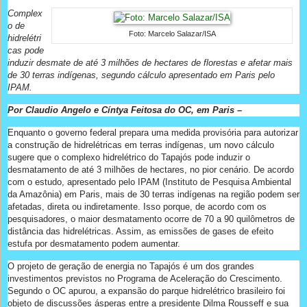
Complex
o de
Foto: Marcelo Salazar/ISA
hidrelétri
cas pode
induzir desmate de até 3 milhões de hectares de florestas e afetar mais
de 30 terras indígenas, segundo cálculo apresentado em Paris pelo
IPAM.
Por Claudio Angelo e Cíntya Feitosa do OC, em Paris –
Enquanto o governo federal prepara uma medida provisória para autorizar
a construção de hidrelétricas em terras indígenas, um novo cálculo
sugere que o complexo hidrelétrico do Tapajós pode induzir o
desmatamento de até 3 milhões de hectares, no pior cenário. De acordo
com o estudo, apresentado pelo IPAM (Instituto de Pesquisa Ambiental
da Amazônia) em Paris, mais de 30 terras indígenas na região podem ser
afetadas, direta ou indiretamente. Isso porque, de acordo com os
pesquisadores, o maior desmatamento ocorre de 70 a 90 quilômetros de
distância das hidrelétricas. Assim, as emissões de gases de efeito
estufa por desmatamento podem aumentar.
O projeto de geração de energia no Tapajós é um dos grandes
investimentos previstos no Programa de Aceleração do Crescimento.
Segundo o OC apurou, a expansão do parque hidrelétrico brasileiro foi
objeto de discussões ásperas entre a presidente Dilma Rousseff e sua