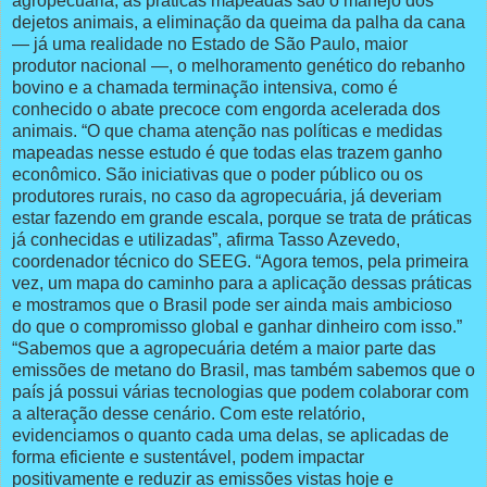
agropecuária, as práticas mapeadas são o manejo dos
dejetos animais, a eliminação da queima da palha da cana
— já uma realidade no Estado de São Paulo, maior
produtor nacional —, o melhoramento genético do rebanho
bovino e a chamada terminação intensiva, como é
conhecido o abate precoce com engorda acelerada dos
animais. “O que chama atenção nas políticas e medidas
mapeadas nesse estudo é que todas elas trazem ganho
econômico. São iniciativas que o poder público ou os
produtores rurais, no caso da agropecuária, já deveriam
estar fazendo em grande escala, porque se trata de práticas
já conhecidas e utilizadas”, afirma Tasso Azevedo,
coordenador técnico do SEEG. “Agora temos, pela primeira
vez, um mapa do caminho para a aplicação dessas práticas
e mostramos que o Brasil pode ser ainda mais ambicioso
do que o compromisso global e ganhar dinheiro com isso.”
“Sabemos que a agropecuária detém a maior parte das
emissões de metano do Brasil, mas também sabemos que o
país já possui várias tecnologias que podem colaborar com
a alteração desse cenário. Com este relatório,
evidenciamos o quanto cada uma delas, se aplicadas de
forma eficiente e sustentável, podem impactar
positivamente e reduzir as emissões vistas hoje e