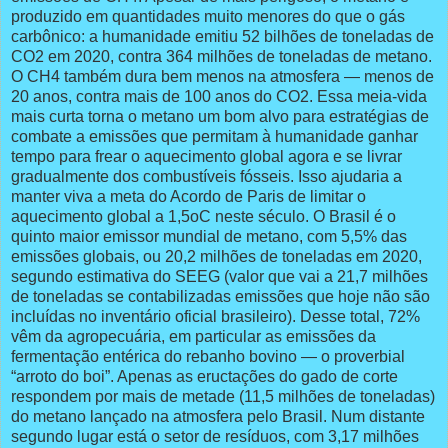
produzido em quantidades muito menores do que o gás
carbônico: a humanidade emitiu 52 bilhões de toneladas de
CO2 em 2020, contra 364 milhões de toneladas de metano.
O CH4 também dura bem menos na atmosfera — menos de
20 anos, contra mais de 100 anos do CO2. Essa meia-vida
mais curta torna o metano um bom alvo para estratégias de
combate a emissões que permitam à humanidade ganhar
tempo para frear o aquecimento global agora e se livrar
gradualmente dos combustíveis fósseis. Isso ajudaria a
manter viva a meta do Acordo de Paris de limitar o
aquecimento global a 1,5oC neste século. O Brasil é o
quinto maior emissor mundial de metano, com 5,5% das
emissões globais, ou 20,2 milhões de toneladas em 2020,
segundo estimativa do SEEG (valor que vai a 21,7 milhões
de toneladas se contabilizadas emissões que hoje não são
incluídas no inventário oficial brasileiro). Desse total, 72%
vêm da agropecuária, em particular as emissões da
fermentação entérica do rebanho bovino — o proverbial
“arroto do boi”. Apenas as eructações do gado de corte
respondem por mais de metade (11,5 milhões de toneladas)
do metano lançado na atmosfera pelo Brasil. Num distante
segundo lugar está o setor de resíduos, com 3,17 milhões