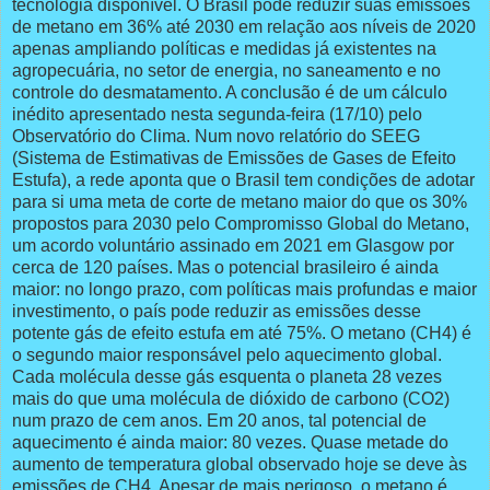
tecnologia disponível. O Brasil pode reduzir suas emissões
de metano em 36% até 2030 em relação aos níveis de 2020
apenas ampliando políticas e medidas já existentes na
agropecuária, no setor de energia, no saneamento e no
controle do desmatamento. A conclusão é de um cálculo
inédito apresentado nesta segunda-feira (17/10) pelo
Observatório do Clima. Num novo relatório do SEEG
(Sistema de Estimativas de Emissões de Gases de Efeito
Estufa), a rede aponta que o Brasil tem condições de adotar
para si uma meta de corte de metano maior do que os 30%
propostos para 2030 pelo Compromisso Global do Metano,
um acordo voluntário assinado em 2021 em Glasgow por
cerca de 120 países. Mas o potencial brasileiro é ainda
maior: no longo prazo, com políticas mais profundas e maior
investimento, o país pode reduzir as emissões desse
potente gás de efeito estufa em até 75%. O metano (CH4) é
o segundo maior responsável pelo aquecimento global.
Cada molécula desse gás esquenta o planeta 28 vezes
mais do que uma molécula de dióxido de carbono (CO2)
num prazo de cem anos. Em 20 anos, tal potencial de
aquecimento é ainda maior: 80 vezes. Quase metade do
aumento de temperatura global observado hoje se deve às
emissões de CH4. Apesar de mais perigoso, o metano é