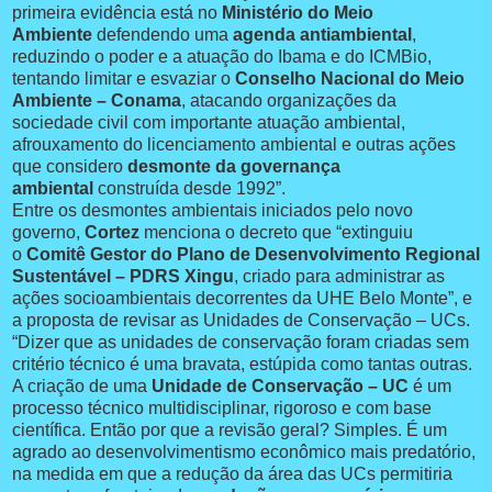
primeira evidência está no
Ministério do Meio
Ambiente
defendendo uma
agenda antiambiental
,
reduzindo o poder e a atuação do Ibama e do ICMBio,
tentando limitar e esvaziar o
Conselho Nacional do Meio
Ambiente – Conama
, atacando organizações da
sociedade civil com importante atuação ambiental,
afrouxamento do licenciamento ambiental e outras ações
que considero
desmonte da governança
ambiental
construída desde 1992”.
Entre os desmontes ambientais iniciados pelo novo
governo,
Cortez
menciona o decreto que “extinguiu
o
Comitê Gestor do Plano de Desenvolvimento Regional
Sustentável – PDRS Xingu
, criado para administrar as
ações socioambientais decorrentes da UHE Belo Monte”, e
a proposta de revisar as Unidades de Conservação – UCs.
“Dizer que as unidades de conservação foram criadas sem
critério técnico é uma bravata, estúpida como tantas outras.
A criação de uma
Unidade de Conservação – UC
é um
processo técnico multidisciplinar, rigoroso e com base
científica. Então por que a revisão geral? Simples. É um
agrado ao desenvolvimentismo econômico mais predatório,
na medida em que a redução da área das UCs permitiria