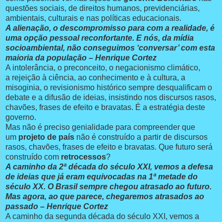
questões sociais, de direitos humanos, previdenciárias,
ambientais, culturais e nas políticas educacionais.
A alienação, o descompromisso para com a realidade, é
uma opção pessoal reconfortante. E nós, da mídia
socioambiental, não conseguimos ‘conversar’ com esta
maioria da população – Henrique Cortez
A intolerância, o preconceito, o negacionismo climático,
a rejeição à ciência, ao conhecimento e à cultura, a
misoginia, o revisionismo histórico sempre desqualificam o
debate e a difusão de ideias, insistindo nos discursos rasos,
chavões, frases de efeito e bravatas. É a estratégia deste
governo.
Mas não é preciso genialidade para compreender que
um
projeto de país
não é construído a partir de discursos
rasos, chavões, frases de efeito e bravatas. Que futuro será
construído com
retrocessos
?
A caminho da 2ª década do século XXI, vemos a defesa
de ideias que já eram equivocadas na 1ª metade do
século XX. O Brasil sempre chegou atrasado ao futuro.
Mas agora, ao que parece, chegaremos atrasados ao
passado – Henrique Cortez
A caminho da segunda década do século XXI, vemos a