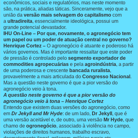
econômicos, sociais e regulatórios, mas neste momento
são, na prática, aliadas táticas. Sinceramente, vejo que a
união da
versão mais selvagem do capitalismo
com
a
ultradireita
, essencialmente ideológica, possui um
grande potencial devastador.
IHU On-Line – Por que, novamente, o agronegócio tem
um papel ou um poder de atuação central no governo?
Henrique Cortez –
O agronegócio é atuante e poderoso há
vários governos. Mas é importante ressaltar que este poder
de pressão é controlado pelo
segmento exportador de
commodities agropecuárias
e pela
agroindústria
, a partir
de uma poderosa e crescente
bancada ruralista
,
provavelmente a mais articulada do
Congresso Nacional
.
Mas a questão neste governo é que a pior versão do
agronegócio veio à tona.
A questão neste governo é que a pior versão do
agronegócio veio à tona – Henrique Cortez
Entendo que existem duas versões do agronegócio, como
em
Dr Jekyll and Mr Hyde
: de um lado,
Dr Jekyll
, que é
uma versão aceitável e, de outro, uma versão
Mr Hyde
, que
chamo de
ogronegócio
, associado à violência no campo,
violações de direitos humanos, trabalho escravo,