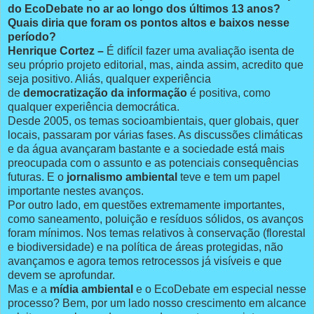
do EcoDebate no ar ao longo dos últimos 13 anos?
Quais diria que foram os pontos altos e baixos nesse
período?
Henrique Cortez –
É difícil fazer uma avaliação isenta de
seu próprio projeto editorial, mas, ainda assim, acredito que
seja positivo. Aliás, qualquer experiência
de
democratização da informação
é positiva, como
qualquer experiência democrática.
Desde 2005, os temas socioambientais, quer globais, quer
locais, passaram por várias fases. As discussões climáticas
e da água avançaram bastante e a sociedade está mais
preocupada com o assunto e as potenciais consequências
futuras. E o
jornalismo ambiental
teve e tem um papel
importante nestes avanços.
Por outro lado, em questões extremamente importantes,
como saneamento, poluição e resíduos sólidos, os avanços
foram mínimos. Nos temas relativos à conservação (florestal
e biodiversidade) e na política de áreas protegidas, não
avançamos e agora temos retrocessos já visíveis e que
devem se aprofundar.
Mas e a
mídia ambiental
e o EcoDebate em especial nesse
processo? Bem, por um lado nosso crescimento em alcance