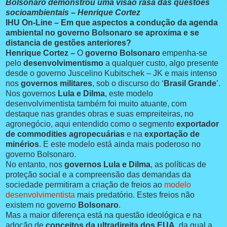
Bolsonaro demonstrou uma visão rasa das questões
socioambientais – Henrique Cortez
IHU On-Line – Em que aspectos a condução da agenda
ambiental no governo Bolsonaro se aproxima e se
distancia de gestões anteriores?
Henrique Cortez –
O
governo Bolsonaro
empenha-se
pelo
desenvolvimentismo
a qualquer custo, algo presente
desde o governo Juscelino Kubitschek – JK e mais intenso
nos
governos militares
, sob o discurso do ‘
Brasil Grande
’.
Nos governos
Lula e Dilma
, este modelo
desenvolvimentista também foi muito atuante, com
destaque nas grandes obras e suas empreiteiras, no
agronegócio, aqui entendido como o segmento
exportador
de commodities agropecuárias
e na
exportação de
minérios
. E este modelo está ainda mais poderoso no
governo Bolsonaro.
No entanto, nos
governos Lula e Dilma
, as políticas de
proteção social e a compreensão das demandas da
sociedade permitiram a criação de freios ao
modelo
desenvolvimentista
mais predatório. Estes freios não
existem no governo
Bolsonaro
.
Mas a maior diferença está na questão ideológica e na
adoção de
conceitos da ultradireita dos EUA
, da qual a