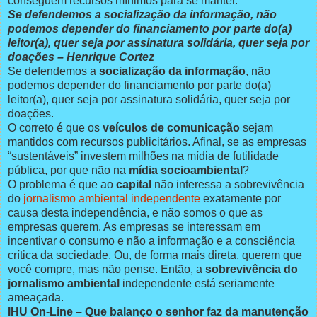
conseguem recursos mínimos para se manter.
Se defendemos a socialização da informação, não
podemos depender do financiamento por parte do(a)
leitor(a), quer seja por assinatura solidária, quer seja por
doações – Henrique Cortez
Se defendemos a
socialização da informação
, não
podemos depender do financiamento por parte do(a)
leitor(a), quer seja por assinatura solidária, quer seja por
doações.
O correto é que os
veículos de comunicação
sejam
mantidos com recursos publicitários. Afinal, se as empresas
“sustentáveis” investem milhões na mídia de futilidade
pública, por que não na
mídia socioambiental
?
O problema é que ao
capital
não interessa a sobrevivência
do
jornalismo ambiental independente
exatamente por
causa desta independência, e não somos o que as
empresas querem. As empresas se interessam em
incentivar o consumo e não a informação e a consciência
crítica da sociedade. Ou, de forma mais direta, querem que
você compre, mas não pense. Então, a
sobrevivência do
jornalismo ambiental
independente está seriamente
ameaçada.
IHU On-Line – Que balanço o senhor faz da manutenção