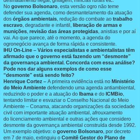
desmatamento ilegal, grilagem, milícias rurais etc.
No
governo Bolsonaro
, esta versão ogro não teme
defender sua agenda, como desmantelamento da atuação
dos
órgãos ambientais
, redução do combate ao
trabalho
escravo
, degradante e infantil,
liberação de armas e
munições
,
revisão das áreas protegidas
, anistias e por aí
vai. Ao que parece, até o momento, a agenda do
ogronegócio avança de forma rápida e consistente.
IHU On-Line – Vários especialistas e ambientalistas têm
afirmado que o governo está fazendo um “desmonte”
da governança ambiental. Concorda com essa análise?
Pode nos dar alguns exemplos de como esse
“desmonte” está sendo feito?
Henrique Cortez –
A primeira evidência está no
Ministério
do Meio Ambiente
defendendo uma agenda antiambiental,
reduzindo o poder e a atuação do
Ibama
e do
ICMBio
,
tentando limitar e esvaziar o Conselho Nacional do Meio
Ambiente – Conama, atacando organizações da sociedade
civil com importante atuação ambiental, afrouxamento
do licenciamento ambiental e outras ações que considero
desmonte da governança ambiental construída desde 1992.
Um exemplo objetivo: o
governo Bolsonaro
, por decreto
em 7 de maio, extinguiu o
Comitê Gestor do Plano de