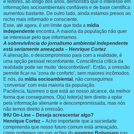
e leitores, ao longo dos anos, demonstra que o interesse em
informações socioambientais confiáveis e de base científica
aumentou bastante. De outro lado, ainda estamos presos ao
nicho mais informado e consciente.
Esse, até agora, é um limite que toda a
mídia
independente
encontra. A maioria da população não quer
se interessar pelo que informamos.
A sobrevivência do jornalismo ambiental independente
está seriamente ameaçada – Henrique Cortez
A alienação, o descompromisso para com a realidade, é
uma opção pessoal reconfortante. Consciência crítica da
realidade pode ser muito ‘desconfortável’. Então, a omissão
permite ficar na ‘zona de conforto’, sem maiores incômodos.
E nós, da
mídia socioambiental
, não conseguimos
‘conversar’ com esta maioria da população.
Paciência, fazemos o que está ao nosso alcance, da melhor
forma que conseguimos. O(a) leitor(a) tem direito a optar
pela informação alienante e descompromissada, mas nós
não temos direito à omissão.
IHU On-Line – Deseja acrescentar algo?
Henrique Cortez –
Acho importante que a sociedade
compreenda que nosso futuro comum está ameaçado,
como podemos ver nas ações do
governo Bolsonaro
nas