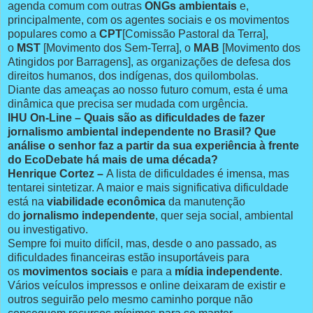
agenda comum com outras
ONGs ambientais
e,
principalmente, com os agentes sociais e os movimentos
populares como a
CPT
[Comissão Pastoral da Terra],
o
MST
[Movimento dos Sem-Terra], o
MAB
[Movimento dos
Atingidos por Barragens], as organizações de defesa dos
direitos humanos, dos indígenas, dos quilombolas.
Diante das ameaças ao nosso futuro comum, esta é uma
dinâmica que precisa ser mudada com urgência.
IHU On-Line – Quais são as dificuldades de fazer
jornalismo ambiental independente no Brasil? Que
análise o senhor faz a partir da sua experiência à frente
do EcoDebate há mais de uma década?
Henrique Cortez –
A lista de dificuldades é imensa, mas
tentarei sintetizar. A maior e mais significativa dificuldade
está na
viabilidade econômica
da manutenção
do
jornalismo independente
, quer seja social, ambiental
ou investigativo.
Sempre foi muito difícil, mas, desde o ano passado, as
dificuldades financeiras estão insuportáveis para
os
movimentos sociais
e para a
mídia independente
.
Vários veículos impressos e online deixaram de existir e
outros seguirão pelo mesmo caminho porque não