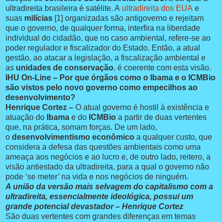
ultradireita brasileira é satélite. A
ultradireita dos EUA
e
suas
milícias
[1] organizadas são antigoverno e rejeitam
que o governo, de qualquer forma, interfira na liberdade
individual do cidadão, que no caso ambiental, refere-se ao
poder regulador e fiscalizador do Estado. Então, a atual
gestão, ao atacar a legislação, a fiscalização ambiental e
as
unidades de conservação
, é coerente com esta visão.
IHU On-Line – Por que órgãos como o Ibama e o ICMBio
são vistos pelo novo governo como empecilhos ao
desenvolvimento?
Henrique Cortez –
O atual governo é hostil à existência e
atuação do
Ibama
e do
ICMBio
a partir de duas vertentes
que, na prática, somam forças. De um lado,
o
desenvolvimentismo econômico
a qualquer custo, que
considera a defesa das questões ambientais como uma
ameaça aos negócios e ao lucro e, de outro lado, reitero, a
visão antiestado da ultradireita, para a qual o governo não
pode ‘se meter’ na vida e nos negócios de ninguém.
A união da versão mais selvagem do capitalismo com a
ultradireita, essencialmente ideológica, possui um
grande potencial devastador – Henrique Cortez
São duas vertentes com grandes diferenças em temas