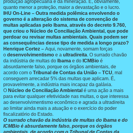
produção agropecuária e da mineração. E, obviamente,
quanto menor a proteção, maior a devastação e o lucro.
IHU On-Line – Outra medida polêmica envolvendo o
governo é a alteração do sistema de convenção de
multas aplicadas pelo Ibama, através do decreto 9.760,
que criou o Núcleo de Conciliação Ambiental, que pode
perdoar ou revisar multas ambientais. Quais podem ser
as consequências desse tipo de medida a longo prazo?
Henrique Cortez –
Aqui, novamente, somam forças
o
desenvolvimentismo
e a
ultradireita
. O surrado chavão
da indústria de multas do
Ibama
e do
ICMBio
é
absurdamente falso, porque os órgãos ambientais, de
acordo com o
Tribunal de Contas da União – TCU
, mal
conseguem arrecadar 5% das multas que aplicam. É,
provavelmente, a indústria mais incapaz da galáxia.
O
Núcleo de Conciliação Ambiental
é uma ação a mais
para evitar qualquer efetividade nas multas, o que interessa
ao desenvolvimentismo econômico e agrada a ultradireita
ao limitar ainda mais a atuação e o exercício do poder
fiscalizatório do Estado.
O surrado chavão da indústria de multas do Ibama e do
ICMBio é absurdamente falso, porque os órgãos
ambientais, de acordo com o Tribunal de Contas da