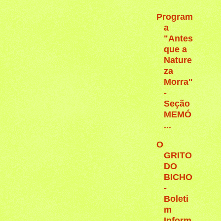
Program
a
"Antes
que a
Nature
za
Morra"
-
Seção
MEMÓ
...
O
GRITO
DO
BICHO
-
Boleti
m
Inform