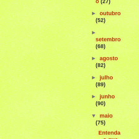
o
(27)
►
outubro
(52)
►
setembro
(68)
►
agosto
(82)
►
julho
(89)
►
junho
(90)
▼
maio
(75)
Entenda