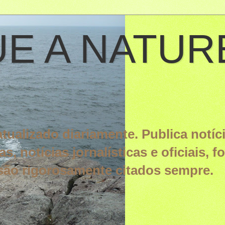
E A NATUR
tualizado diariamente. Publica notíci
, notícias jornalísticas e oficiais, f
ão rigorosamente citados sempre.