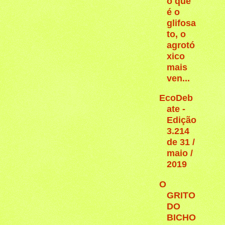
o que
é o
glifosa
to, o
agrotó
xico
mais
ven...
EcoDeb
ate -
Edição
3.214
de 31 /
maio /
2019
O
GRITO
DO
BICHO