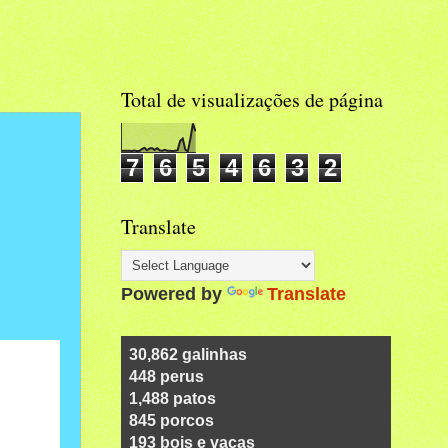
Total de visualizações de página
7
6
5
4
6
3
2
Translate
Powered by
Translate
32,525
galinhas
473
perus
1,568
patos
890
porcos
203
bois e vacas