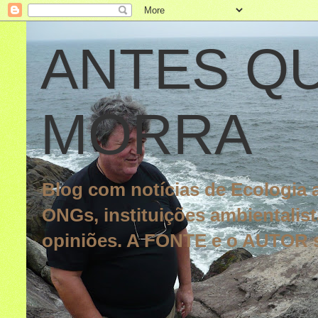
ANTES QU
MORRA
Blog com notícias de Ecologia a
ONGs, instituições ambientalistas
opiniões. A FONTE e o AUTOR s