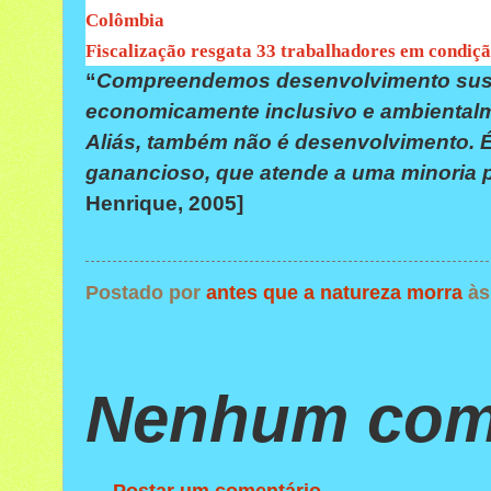
Colômbia
Fiscalização resgata 33 trabalhadores em condiç
“
Compreendemos desenvolvimento suste
economicamente inclusivo e ambientalme
Aliás, também não é desenvolvimento. É
ganancioso, que atende a uma minoria po
Henrique, 2005]
Postado por
antes que a natureza morra
à
Nenhum come
Postar um comentário