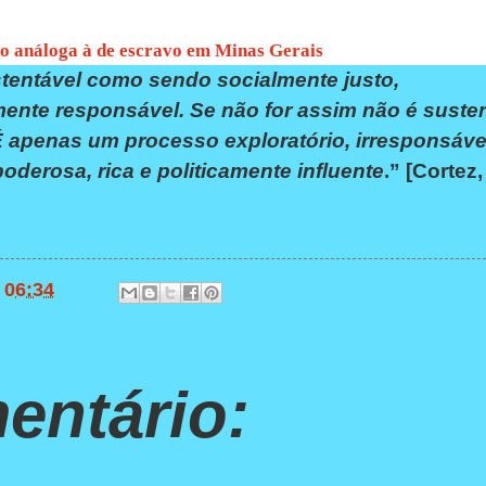
ão análoga à de escravo em Minas Gerais
ntável como sendo socialmente justo,
nte responsável. Se não for assim não é susten
 apenas um processo exploratório, irresponsáve
derosa, rica e politicamente influente
.” [Cortez,
s
06:34
ntário: