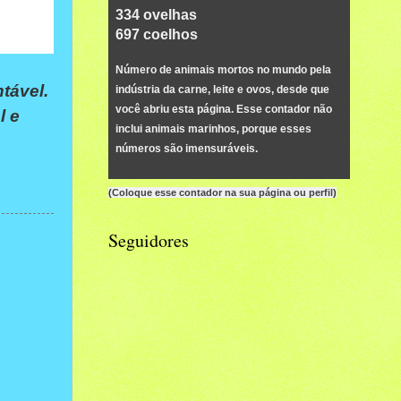
352
ovelhas
734
coelhos
Número de animais mortos no mundo pela
tável.
indústria da carne, leite e ovos, desde que
você abriu esta página. Esse contador não
l e
inclui animais marinhos, porque esses
números são imensuráveis.
(
Coloque esse contador na sua página ou perfil
)
Seguidores