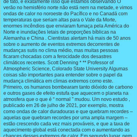
de fato, é exatamente isso que estamos observando O
verão no hemisfério norte não está nem na metade, e vimos
ondas de calor no noroeste do Pacífico e no Canadá com
temperaturas que seriam altas para o Vale da Morte,
enormes incêndios que enviaram fumaça pela América do
Norte e inundações letais de proporções bíblicas na
Alemanha e China . Cientistas alertam há mais de 50 anos
sobre o aumento de eventos extremos decorrentes de
mudanças sutis no clima médio, mas muitas pessoas
ficaram chocadas com a ferocidade dos desastres
climáticos recentes. Scott Denning * ** Professor of
Atmospheric Science, Colorado State University Algumas
coisas são importantes para entender sobre o papel da
mudança climática em climas extremos como este.
Primeiro, os humanos bombearam tanto dióxido de carbono
e outros gases de efeito estufa que aquecem o planeta na
atmosfera que o que é “ normal ” mudou. Um novo estudo ,
publicado em 26 de julho de 2021, por exemplo, mostra
como ondas de calor duradouras e que quebram recordes –
aquelas que quebram recordes por uma ampla margem –
estão crescendo cada vez mais prováveis, e que a taxa de
aquecimento global está conectada com o aumentando as
chances desses extremos de calor. Em segundo lugar, nem