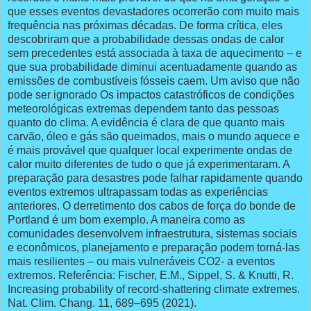
que esses eventos devastadores ocorrerão com muito mais
frequência nas próximas décadas. De forma crítica, eles
descobriram que a probabilidade dessas ondas de calor
sem precedentes está associada à taxa de aquecimento – e
que sua probabilidade diminui acentuadamente quando as
emissões de combustíveis fósseis caem. Um aviso que não
pode ser ignorado Os impactos catastróficos de condições
meteorológicas extremas dependem tanto das pessoas
quanto do clima. A evidência é clara de que quanto mais
carvão, óleo e gás são queimados, mais o mundo aquece e
é mais provável que qualquer local experimente ondas de
calor muito diferentes de tudo o que já experimentaram. A
preparação para desastres pode falhar rapidamente quando
eventos extremos ultrapassam todas as experiências
anteriores. O derretimento dos cabos de força do bonde de
Portland é um bom exemplo. A maneira como as
comunidades desenvolvem infraestrutura, sistemas sociais
e econômicos, planejamento e preparação podem torná-las
mais resilientes – ou mais vulneráveis CO2- a eventos
extremos. Referência: Fischer, E.M., Sippel, S. & Knutti, R.
Increasing probability of record-shattering climate extremes.
Nat. Clim. Chang. 11, 689–695 (2021).