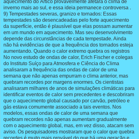
aquecimento do Ártico provavelmente afetará o clima de
inverno mais ao sul, e essa ideia permanece controversa .
9) Tempestades severas, granizo e tornados: Essas
tempestades são desencadeadas pelo forte aquecimento
da superfície, então é plausível que elas possam aumentar
em um mundo em aquecimento. Mas seu desenvolvimento
depende das circunstâncias de cada tempestade. Ainda
não há evidências de que a frequência dos tornados esteja
aumentando. Quando o calor extremo quebra os registros
No novo estudo de ondas de calor, Erich Fischer e colegas
do Instituto Suíço para Atmosfera e Ciência do Clima
analisaram a frequência das ondas de calor de uma
semana que não apenas empurram o clima anterior, mas
quebram recordes por margens enormes. Os cientistas
analisaram milhares de anos de simulações climáticas para
identificar eventos de calor sem precedentes e descobriram
que o aquecimento global causado por carvão, petróleo e
gás estava comumente associado a tais eventos. Nos
modelos, essas ondas de calor de uma semana que
quebram recordes não apenas aumentam gradualmente
com o aquecimento global, mas, em vez disso, atacam sem
aviso. Os pesquisadores mostraram que o calor que quebra
recordes é muito mais provável do que há uma geração e