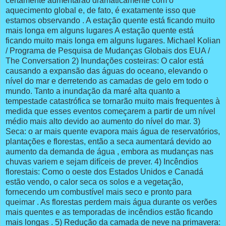
certamente aumentarão dramaticamente com o
aquecimento global e, de fato, é exatamente isso que
estamos observando . A estação quente está ficando muito
mais longa em alguns lugares A estação quente está
ficando muito mais longa em alguns lugares. Michael Kolian
/ Programa de Pesquisa de Mudanças Globais dos EUA /
The Conversation 2) Inundações costeiras: O calor está
causando a expansão das águas do oceano, elevando o
nível do mar e derretendo as camadas de gelo em todo o
mundo. Tanto a inundação da maré alta quanto a
tempestade catastrófica se tornarão muito mais frequentes à
medida que esses eventos começarem a partir de um nível
médio mais alto devido ao aumento do nível do mar. 3)
Seca: o ar mais quente evapora mais água de reservatórios,
plantações e florestas, então a seca aumentará devido ao
aumento da demanda de água , embora as mudanças nas
chuvas variem e sejam difíceis de prever. 4) Incêndios
florestais: Como o oeste dos Estados Unidos e Canadá
estão vendo, o calor seca os solos e a vegetação,
fornecendo um combustível mais seco e pronto para
queimar . As florestas perdem mais água durante os verões
mais quentes e as temporadas de incêndios estão ficando
mais longas . 5) Redução da camada de neve na primavera: