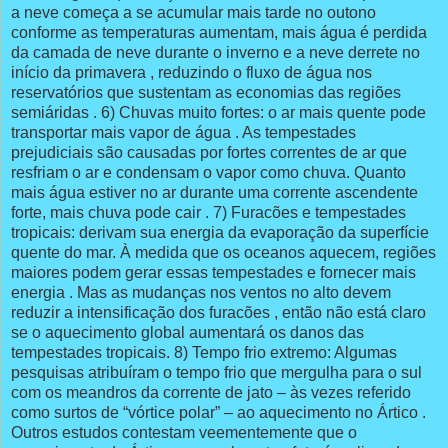
a neve começa a se acumular mais tarde no outono
conforme as temperaturas aumentam, mais água é perdida
da camada de neve durante o inverno e a neve derrete no
início da primavera , reduzindo o fluxo de água nos
reservatórios que sustentam as economias das regiões
semiáridas . 6) Chuvas muito fortes: o ar mais quente pode
transportar mais vapor de água . As tempestades
prejudiciais são causadas por fortes correntes de ar que
resfriam o ar e condensam o vapor como chuva. Quanto
mais água estiver no ar durante uma corrente ascendente
forte, mais chuva pode cair . 7) Furacões e tempestades
tropicais: derivam sua energia da evaporação da superfície
quente do mar. À medida que os oceanos aquecem, regiões
maiores podem gerar essas tempestades e fornecer mais
energia . Mas as mudanças nos ventos no alto devem
reduzir a intensificação dos furacões , então não está claro
se o aquecimento global aumentará os danos das
tempestades tropicais. 8) Tempo frio extremo: Algumas
pesquisas atribuíram o tempo frio que mergulha para o sul
com os meandros da corrente de jato – às vezes referido
como surtos de “vórtice polar” – ao aquecimento no Ártico .
Outros estudos contestam veementemente que o